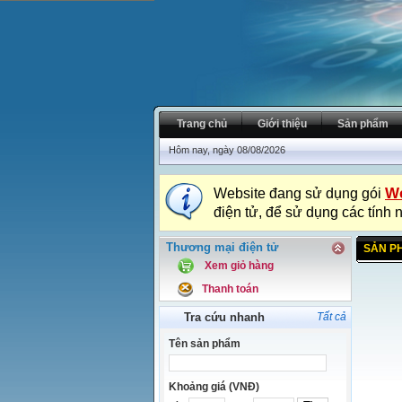
Trang chủ
Giới thiệu
Sản phẩm
Hôm nay, ngày 08/08/2026
We
Website đang sử dụng gói
điện tử, để sử dụng các tính 
Thương mại điện tử
SẢN P
Xem giỏ hàng
Thanh toán
Tra cứu nhanh
Tất cả
Tên sản phẩm
Khoảng giá (VNĐ)