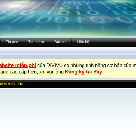
Tin tức
Tìm kiếm
Bản đồ
Liên hệ
bsite miễn phí
của DIVIVU có những tính năng cơ bản của m
Đăng ký tại đây
năng cao cấp hơn, xin vui lòng
HẨM MỚI LÊN