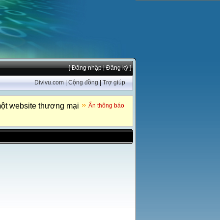
{ Đăng nhập
| Đăng ký }
Divivu.com
|
Cộng đồng
|
Trợ giúp
ột website thương mại
Ẩn thông báo