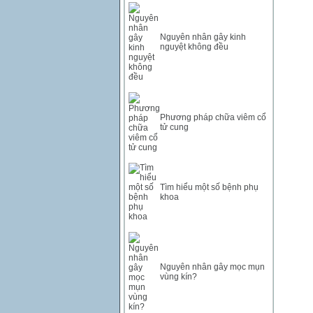
INR
0
340.14
KRW
18.01
21.12
Nguyên nhân gây kinh
KWD
0
79758.97
nguyệt không đều
MYR
0
5808.39
NOK
0
2658.47
RMB
3272
1
RUB
0
418.79
Phương pháp chữa viêm cổ
SAR
0
6457
tử cung
SEK
0
2503.05
Tìm hiểu một số bệnh phụ
khoa
Nguyên nhân gây mọc mụn
vùng kín?